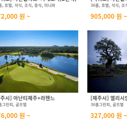
홀, 호텔, 석식, 조식, 중식, 미니바
36홀, 호텔, 석식, 조
72,000 원 ~
905,000 원 
제주시] 아난티제주+라헨느
[제주시] 엘리시
홀그린피, 골프텔
36홀그린피, 골프텔
76,000 원 ~
327,000 원 