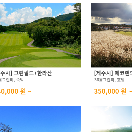
제주시] 그린필드+한라산
[제주시] 에코랜
홀그린피, 숙박
36홀그린피, 호텔
80,000 원 ~
350,000 원 