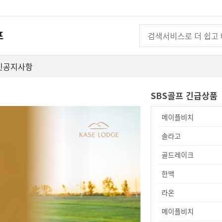
프
인
공지사항
SBS골프 긴급상품
메이플비치
솔라고
골드레이크
한맥
라온
메이플비치