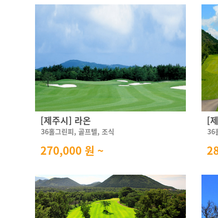
[제주시] 라온
[
36홀그린피, 골프텔, 조식
36
270,000 원 ~
2