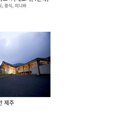
식, 중식, 미니바
~
안 제주
~