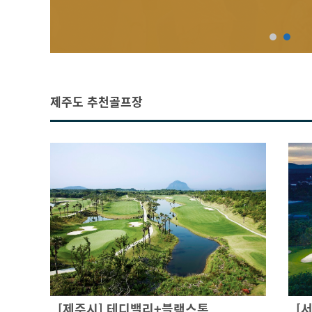
제주도 추천골프장
[제주시] 테디밸리+블랙스톤
[