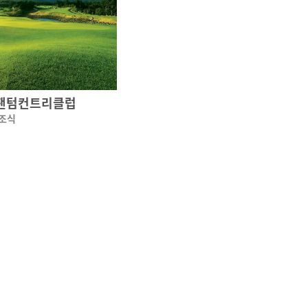
포팬텀컨트리클럽
 조식
~