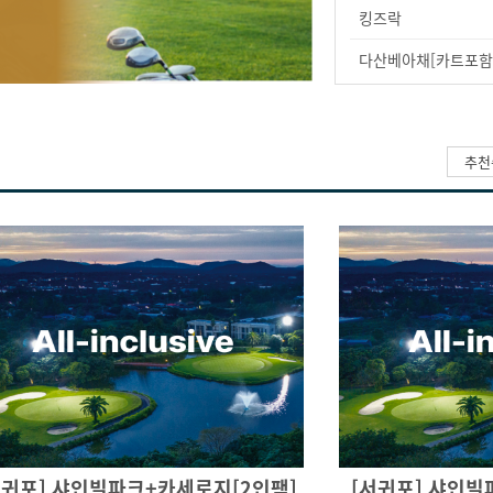
킹즈락
다산베아채[카트포함
추천
서귀포] 샤인빌파크+카세로지[2인팩]
[서귀포] 샤인빌