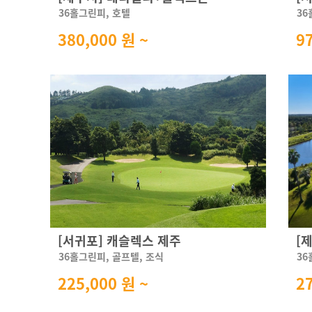
36홀그린피, 호텔
36
380,000 원 ~
9
[서귀포] 캐슬렉스 제주
[
36홀그린피, 골프텔, 조식
36
225,000 원 ~
2