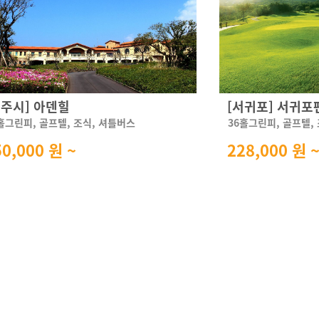
제주시] 아덴힐
[서귀포] 서귀
홀그린피, 골프텔, 조식, 셔틀버스
36홀그린피, 골프텔,
50,000 원 ~
228,000 원 