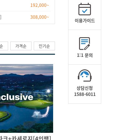
192,000~
]
308,000~
이용가이드
순
가격순
인기순
1:1 문의
상담신청
1588-6011
파크+카세로지[4인팩]