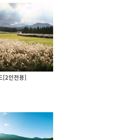
드[2인전용]
~