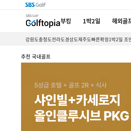
부킹
1박2일
해외골
강원도
충청도
전라도
경상도
제주도
빠른확정
1박2일 조
추천 국내골프