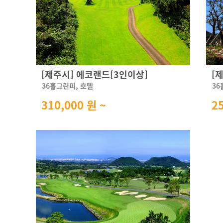
[제주시] 에코랜드[3인이상]
[
36홀그린피, 호텔
36
310,000 원 ~
2