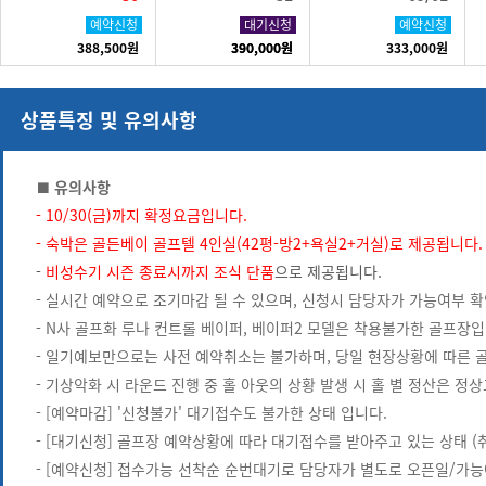
예약신청
예약신청
대기신청
예약신청
388,500원
390,000원
390,000원
333,000원
상품특징 및 유의사항
■ 유의사항
- 10/30(금)까지 확정요금입니다.
- 숙박은 골든베이 골프텔 4인실(42평-방2+욕실2+거실)로 제공됩니다.
-
비성수기 시즌 종료시까지 조식 단품
으로 제공됩니다.
- 실시간 예약으로 조기마감 될 수 있으며, 신청시 담당자가 가능여부 확
- N사 골프화 루나 컨트롤 베이퍼, 베이퍼2 모델은 착용불가한 골프장입
- 일기예보만으로는 사전 예약취소는 불가하며, 당일 현장상황에 따른 
- 기상악화 시 라운드 진행 중 홀 아웃의 상황 발생 시 홀 별 정산은 
- [예약마감] '신청불가' 대기접수도 불가한 상태 입니다.
- [대기신청] 골프장 예약상황에 따라 대기접수를 받아주고 있는 상태 (
- [예약신청] 접수가능 선착순 순번대기로 담당자가 별도로 오픈일/가능