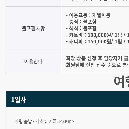
- 이용교통 : 개별이동
- 중식 : 불포함
불포함사항
- 석식 : 불포함
- 카트비 : 100,000원/ 1팀 /
- 캐디피 : 150,000원/ 1팀 /
희망 상품 신청 후 담당자가 
이용안내
회원님께 신청 접수 순으로 연
여
1일차
개별 출발 <서초IC 기준 143Km>