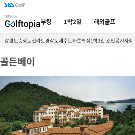
부킹
1박2일
해외골프
강원도
충청도
전라도
경상도
제주도
빠른확정
1박2일 조인
공지사항
골든베이