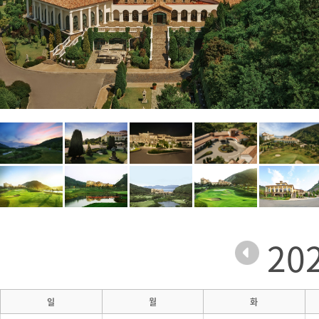
20
일
월
화