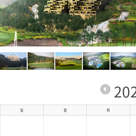
20
일
월
화