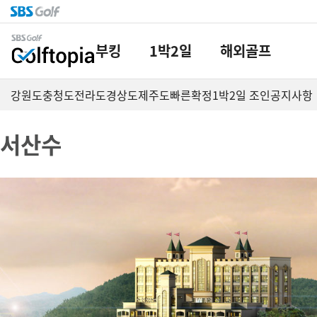
부킹
1박2일
해외골프
강원도
충청도
전라도
경상도
제주도
빠른확정
1박2일 조인
공지사항
서산수