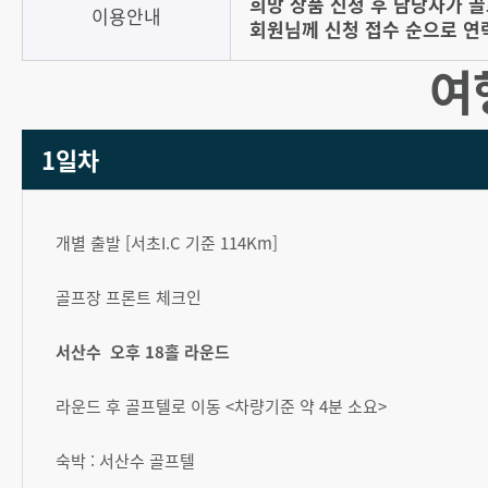
희망 상품 신청 후 담당자가 
이용안내
회원님께 신청 접수 순으로 연
여
1일차
개별 출발 [서초I.C 기준 114Km]
골프장 프론트 체크인
서산수 오후 18홀 라운드
라운드 후 골프텔로 이동 <차량기준 약 4분 소요>
숙박 : 서산수 골프텔