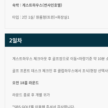
숙박 : 게스트하우스(썬샤인호텔)
타입 : 2인 1실/ 원룸형(트윈)+화장실1
2일차
게스트하우스 체크아웃 후 골프장으로 이동<차량기준 약 10분 
골프 프론트 데스크 체크인 후 클럽하우스에서 조식(현장 선택사
오전 18홀 라운드
라운드 종료 후 개별 귀가
*SBS GOLF를 이용해 주셔서 감사합니다.