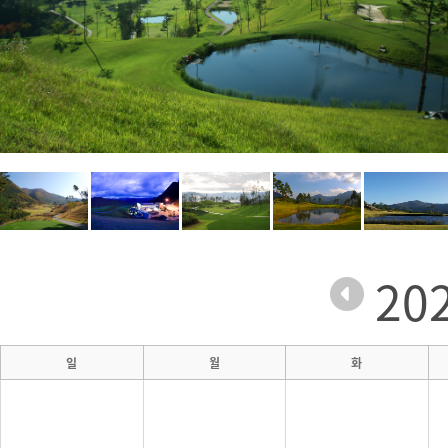
20
일
월
화