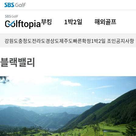
부킹
1박2일
해외골프
강원도
충청도
전라도
경상도
제주도
빠른확정
1박2일 조인
공지사항
블랙밸리