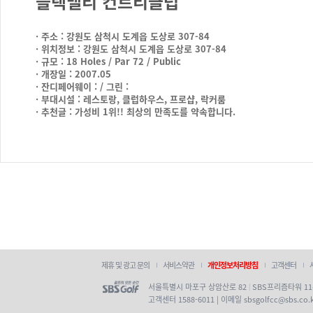
블랙밸리 컨트리클럽
· 주소 : 강원도 삼척시 도계읍 도상로 307-84
· 위치정보 : 강원도 삼척시 도계읍 도상로 307-84
· 규모 : 18 Holes / Par 72 / Public
· 개장일 : 2007.05
· 잔디페어웨이 : / 그린 :
· 부대시설 : 레스토랑, 클럽하우스, 프로샵, 락커룸
· 추천글 : 가성비 1위!! 최상의 만족도를 약속합니다.
제휴 및 광고 문의
서비스약관
개인정보처리방침
고객센터
서울특별시 마포구 상암산로 82
SBS프리즘타워 1
|
고객센터
1588-6011 | 이메일 sbsgolfcc@sbs.co.