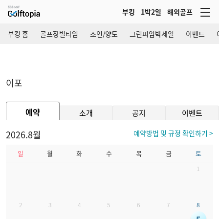
부킹
1박2일
해외골프
부킹 홈
골프장별타임
조인/양도
그린피임박세일
이벤트
이포
예약
소개
공지
이벤트
2026.8월
예약방법 및 규정 확인하기 >
일
월
화
수
목
금
토
1
2
3
4
5
6
7
8