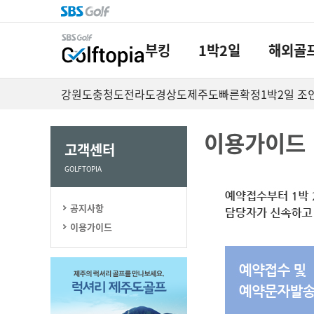
부킹
1박2일
해외골
강원도
충청도
전라도
경상도
제주도
빠른확정
1박2일 조
이용가이드
고객센터
GOLFTOPIA
공지사항
이용가이드