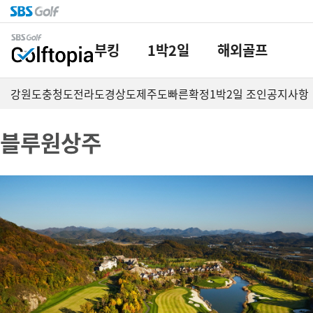
부킹
1박2일
해외골프
강원도
충청도
전라도
경상도
제주도
빠른확정
1박2일 조인
공지사항
블루원상주