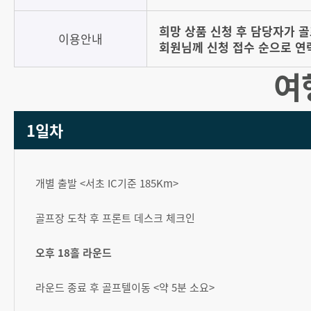
희망 상품 신청 후 담당자가 
이용안내
회원님께 신청 접수 순으로 연
여
1일차
개별 출발 <서초 IC기준 185Km>
골프장 도착 후 프론트 데스크 체크인
오후 18홀 라운드
라운드 종료 후 골프텔이동 <약 5분 소요>