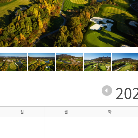
20
일
월
화