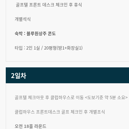
골프텔 프론트 데스크 체크인 후 휴식
개별석식
숙박 : 블루원상주 콘도
타입 : 2인 1실 / 20평형(방1+화장실1)
2일차
골프텔 체크아웃 후 클럽하우스로 이동 <도보기준 약 5분 소요>
클럽하우스 프론트데스크 골프 체크인 후 개별조식
오전 18홀 라운드