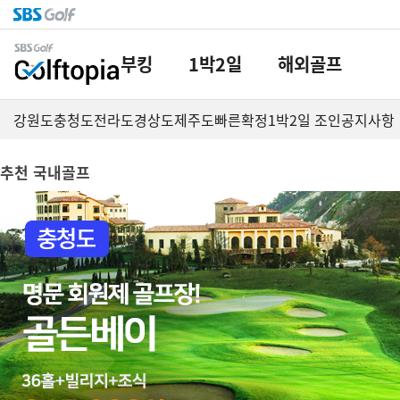
부킹
1박2일
해외골프
강원도
충청도
전라도
경상도
제주도
빠른확정
1박2일 조인
공지사항
추천 국내골프