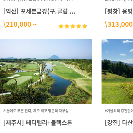
[익산] 포세븐금강(구.클럽 ...
[평창] 용
\210,000 ~
\313,000
겨울에도 푸른 잔디, 제주 최고 명문의 자부심
#겨울최적 강진만이 
[제주시] 테디밸리+블랙스톤
[강진] 다산