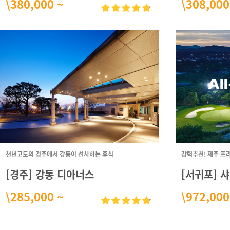
\380,000 ~
\308,000
천년고도의 경주에서 강동이 선사하는 휴식
강력추천! 제주 프
[경주] 강동 디아너스
[서귀포] 
\285,000 ~
\972,000