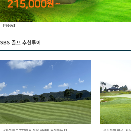
Prev
Next
SBS 골프 추천투어
#가성비 7,777야드 최장 전장에 도전하는 다 ...
골퍼들의 천국, 환상