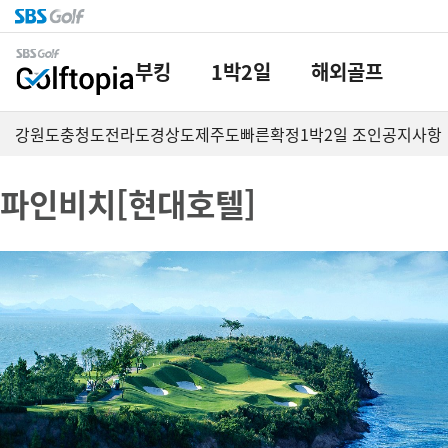
부킹
1박2일
해외골프
강원도
충청도
전라도
경상도
제주도
빠른확정
1박2일 조인
공지사항
파인비치[현대호텔]