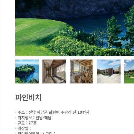
파인비치
· 주소 : 전남 해남군 화원면 주광리 산 19번지
· 위치정보 : 전남-해남
· 규모 : 27홀
· 개장일 :
· 잔디페어웨이 : / 그린 :