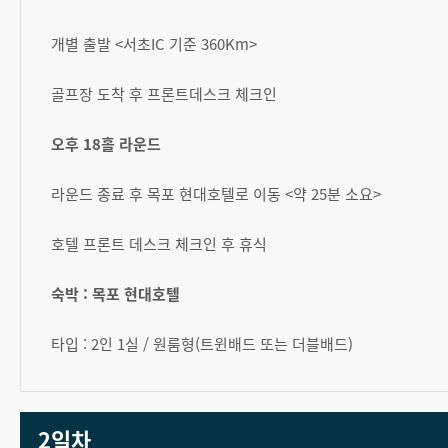
개별 출발 <서초IC 기준 360Km>
골프장 도착 후 프론트데스크 체크인
오후 18홀 라운드
라운드 종료 후 목포 현대호텔로 이동 <약 25분 소요>
호텔 프론트 데스크 체크인 후 휴식
숙박 : 목포 현대호텔
타입 : 2인 1실 / 원룸형(트윈배드 또는 더블배드)
2일차