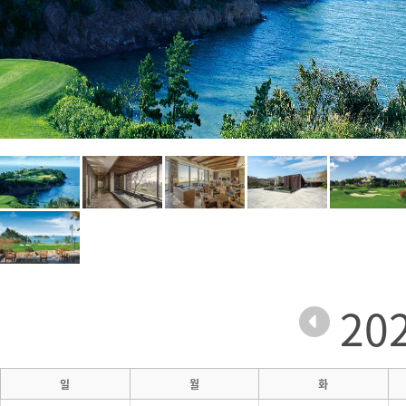
20
일
월
화