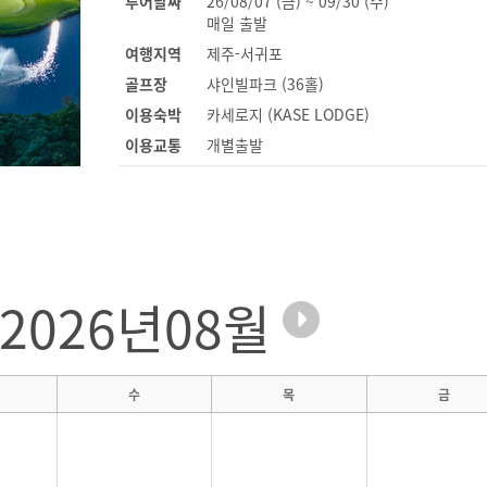
투어날짜
26/08/07 (금) ~ 09/30 (수)
매일 출발
여행지역
제주-서귀포
골프장
샤인빌파크 (36홀)
이용숙박
카세로지 (KASE LODGE)
이용교통
개별출발
2026년08월
수
목
금