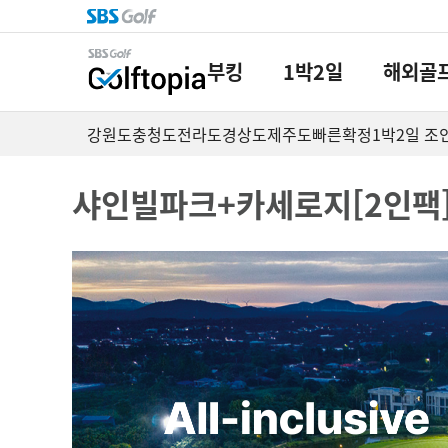
부킹
1박2일
해외골
강원도
충청도
전라도
경상도
제주도
빠른확정
1박2일 조
샤인빌파크+카세로지[2인팩