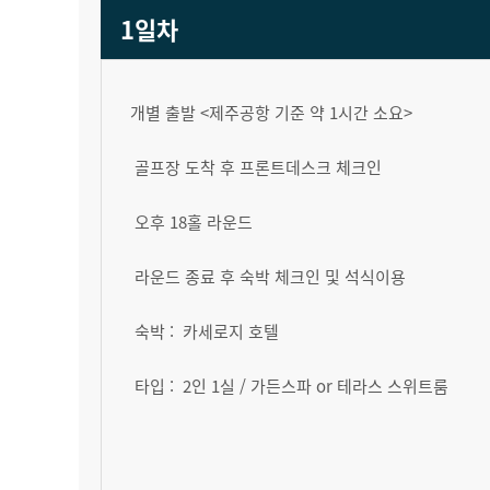
1일차
개별 출발 <제주공항 기준 약 1시간 소요>
골프장 도착 후 프론트데스크 체크인
오후 18홀 라운드
라운드 종료 후 숙박 체크인 및 석식이용
숙박 : 카세로지 호텔
타입 : 2인 1실 / 가든스파 or 테라스 스위트룸