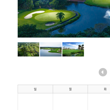
일
월
화