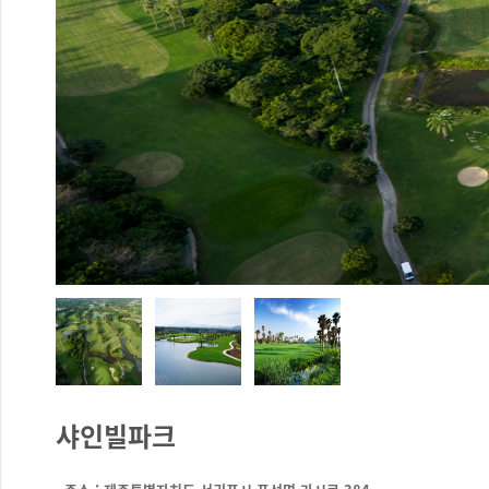
샤인빌파크