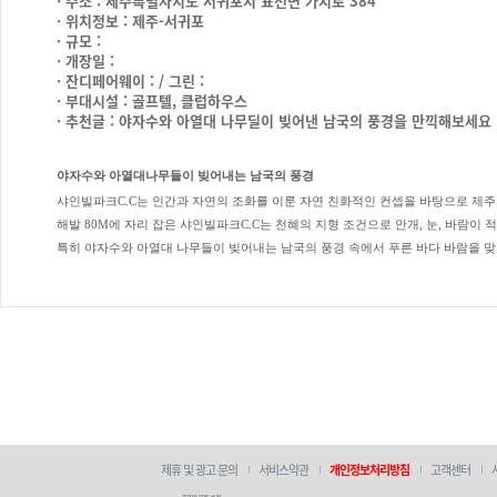
· 주소 : 제주특별자치도 서귀포시 표선면 가시로 384
· 위치정보 : 제주-서귀포
· 규모 :
· 개장일 :
· 잔디페어웨이 : / 그린 :
· 부대시설 : 골프텔, 클럽하우스
· 추천글 : 야자수와 아열대 나무딜이 빚어낸 남국의 풍경을 만끽해보세요
야자수와 아열대나무들이 빚어내는 남국의 풍경
샤인빌파크C.C는 인간과 자연의 조화를 이룬 자연 친화적인 컨셉을 바탕으로 제
해발 80M에 자리 잡은 샤인빌파크C.C는 천혜의 지형 조건으로 안개, 눈, 바람이
특히 야자수와 아열대 나무들이 빚어내는 남국의 풍경 속에서 푸른 바다 바람을 맞
제휴 및 광고 문의
서비스약관
개인정보처리방침
고객센터