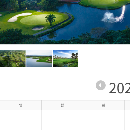
20
일
월
화