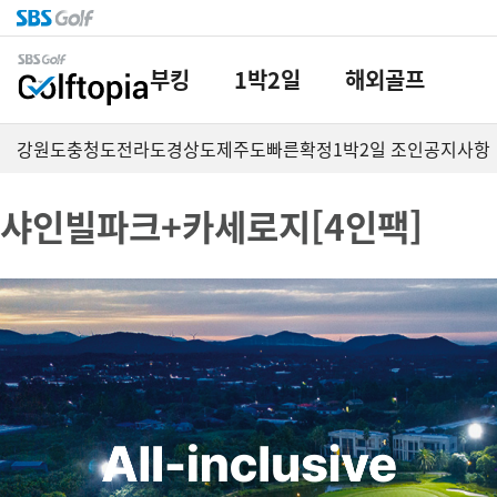
부킹
1박2일
해외골프
강원도
충청도
전라도
경상도
제주도
빠른확정
1박2일 조인
공지사항
샤인빌파크+카세로지[4인팩]