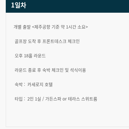
1일차
개별 출발 <제주공항 기준 약 1시간 소요>
골프장 도착 후 프론트데스크 체크인
오후 18홀 라운드
라운드 종료 후 숙박 체크인 및 석식이용
숙박 : 카세로지 호텔
타입 : 2인 1실 / 가든스파 or 테라스 스위트룸