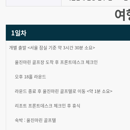
여
1일차
개별 출발 <서울 잠실 기준 약 3시간 30분 소요>
울진마린 골프장 도착 후 프론트데스크 체크인
오후 18홀 라운드
라운드 종료 후 울진마린 골프텔로 이동 <약 1분 소요>
리조트 프론트데스크 체크인 후 휴식
숙박 : 울진마린 골프텔