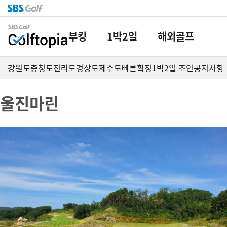
부킹
1박2일
해외골프
강원도
충청도
전라도
경상도
제주도
빠른확정
1박2일 조인
공지사항
울진마린