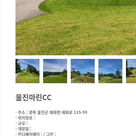
울진마린CC
· 주소 : 경북 울진군 매화면 매화로 115-99
· 위치정보 :
· 규모 :
· 개장일 :
· 잔디페어웨이 : / 그린 :