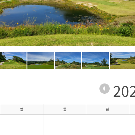
20
일
월
화