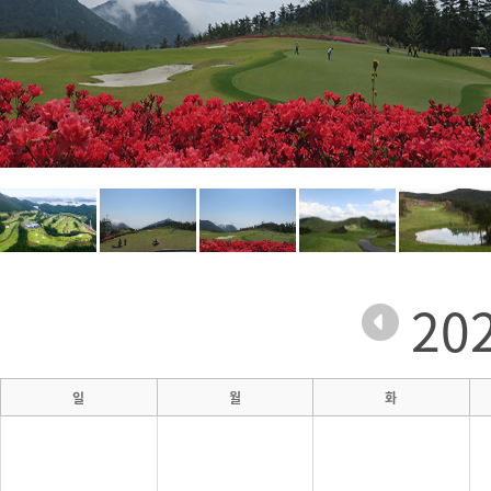
20
일
월
화