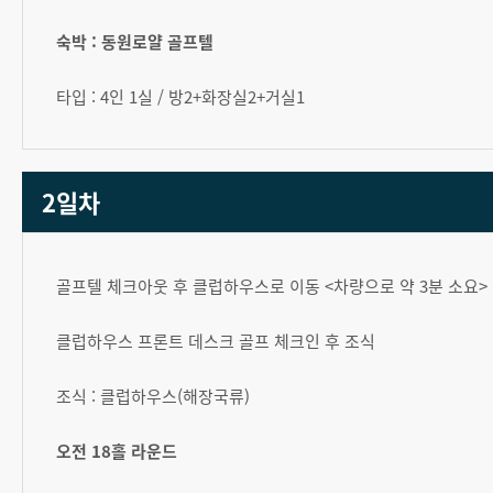
숙박 : 동원로얄 골프텔
타입 : 4인 1실 / 방2+화장실2+거실1
2일차
골프텔 체크아웃 후 클럽하우스로 이동 <차량으로 약 3분 소요>
클럽하우스 프론트 데스크 골프 체크인 후 조식
조식 : 클럽하우스(해장국류)
오전 18홀 라운드