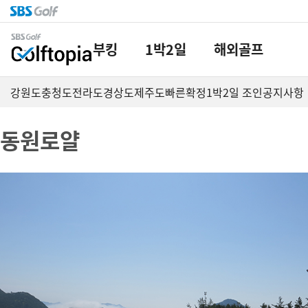
부킹
1박2일
해외골프
강원도
충청도
전라도
경상도
제주도
빠른확정
1박2일 조인
공지사항
동원로얄