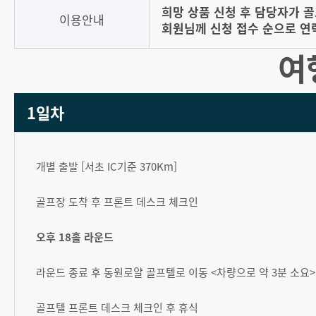
희망 상품 신청 후 담당자가 
이용안내
회원님께 신청 접수 순으로 연
여
1일차
개별 출발 [서초 IC기준 370Km]
골프장 도착 후 프론트 데스크 체크인
오후 18홀 라운드
라운드 종료 후 동원로얄 골프텔로 이동 <차량으로 약 3분 소요>
골프텔 프론트 데스크 체크인 후 휴식