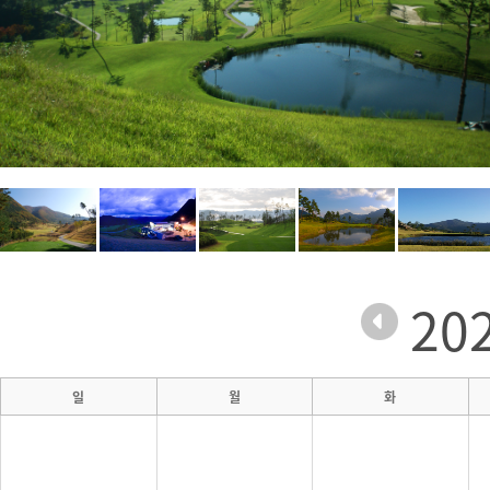
20
일
월
화