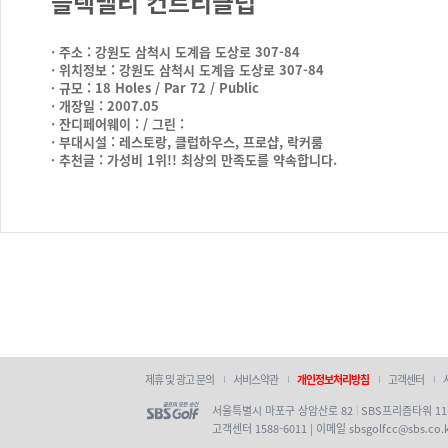
블랙밸리 컨트리클럽
· 주소 : 강원도 삼척시 도계읍 도상로 307-84
· 위치정보 : 강원도 삼척시 도계읍 도상로 307-84
· 규모 : 18 Holes / Par 72 / Public
· 개장일 : 2007.05
· 잔디페어웨이 : / 그린 :
· 부대시설 : 레스토랑, 클럽하우스, 프로샵, 락커룸
· 추천글 : 가성비 1위!! 최상의 만족도를 약속합니다.
제휴 및 광고 문의
서비스약관
개인정보처리방침
고객센터
서울특별시 마포구 상암산로 82
SBS프리즘타워 1
|
고객센터
1588-6011 | 이메일 sbsgolfcc@sbs.co.