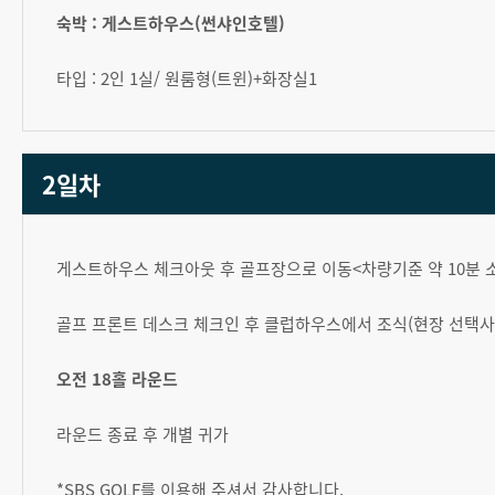
숙박 : 게스트하우스(썬샤인호텔)
타입 : 2인 1실/ 원룸형(트윈)+화장실1
2일차
게스트하우스 체크아웃 후 골프장으로 이동<차량기준 약 10분 
골프 프론트 데스크 체크인 후 클럽하우스에서 조식(현장 선택사
오전 18홀 라운드
라운드 종료 후 개별 귀가
*SBS GOLF를 이용해 주셔서 감사합니다.