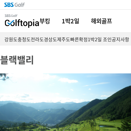
부킹
1박2일
해외골프
강원도
충청도
전라도
경상도
제주도
빠른확정
1박2일 조인
공지사항
블랙밸리