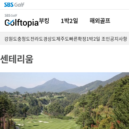
부킹
1박2일
해외골프
강원도
충청도
전라도
경상도
제주도
빠른확정
1박2일 조인
공지사항
센테리움