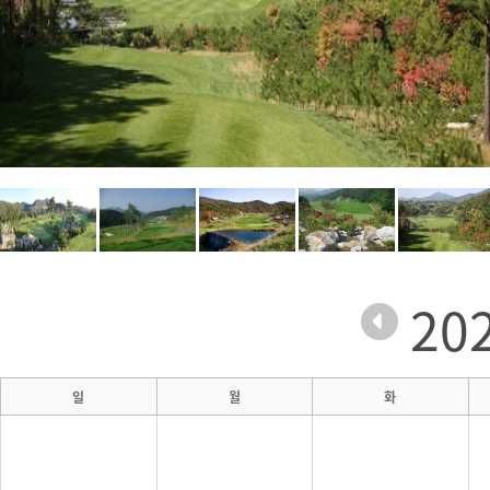
20
일
월
화