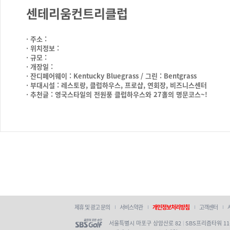
센테리움컨트리클럽
· 주소 :
· 위치정보 :
· 규모 :
· 개장일 :
· 잔디페어웨이 : Kentucky Bluegrass / 그린 : Bentgrass
· 부대시설 : 레스토랑, 클럽하우스, 프로샵, 연회장, 비즈니스센터
· 추천글 : 영국스타일의 전원풍 클럽하우스와 27홀의 명문코스~!
제휴 및 광고 문의
서비스약관
개인정보처리방침
고객센터
서울특별시 마포구 상암산로 82
SBS프리즘타워 1
|