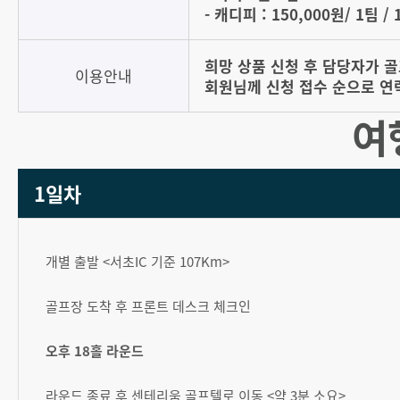
- 캐디피 : 150,000원/ 1팀 /
희망 상품 신청 후 담당자가 
이용안내
회원님께 신청 접수 순으로 연
여
1일차
개별 출발 <서초IC 기준 107Km>
골프장 도착 후 프론트 데스크 체크인
오후 18홀 라운드
라운드 종료 후 센테리움 골프텔로 이동 <약 3분 소요>