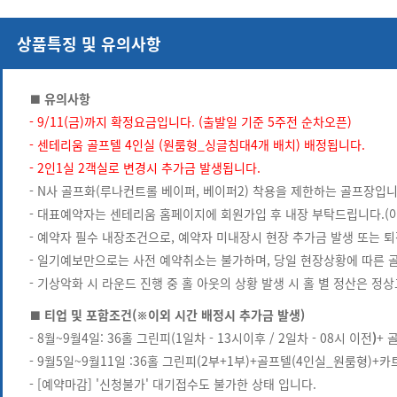
상품특징 및 유의사항
■ 유의사항
- 9/11(금)까지 확정요금입니다. (출발일 기준 5주전 순차오픈)
- 센테리움 골프텔 4인실 (원룸형_싱글침대4개 배치) 배정됩니다.
- 2인1실 2객실로 변경시 추가금 발생됩니다.
- N사 골프화(루나컨트롤 베이퍼, 베이퍼2) 착용을 제한하는 골프장입니
- 대표예약자는 센테리움 홈페이지에 회원가입 후 내장 부탁드립니다.(아
- 예약자 필수 내장조건으로, 예약자 미내장시 현장 추가금 발생 또는 퇴
- 일기예보만으로는 사전 예약취소는 불가하며, 당일 현장상황에 따른 
- 기상악화 시 라운드 진행 중 홀 아웃의 상황 발생 시 홀 별 정산은 
■ 티업 및 포함조건(※이외 시간 배정시 추가금 발생)
- 8월~9월4일: 36홀 그린피(1일차 - 13시이후 / 2일차 - 08시 이전
)
+ 
- 9월5일~9월11일 :36홀 그린피(2부+1부)+골프텔(4인실_원룸형)+
- [예약마감] '신청불가' 대기접수도 불가한 상태 입니다.