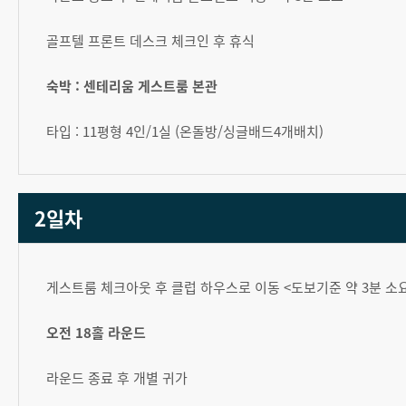
골프텔 프론트 데스크 체크인 후 휴식
숙박 : 센테리움 게스트룸 본관
타입 : 11평형 4인/1실 (온돌방/싱글배드4개배치)
2일차
게스트룸 체크아웃 후 클럽 하우스로 이동 <도보기준 약 3분 소
오전 18홀 라운드
라운드 종료 후 개별 귀가