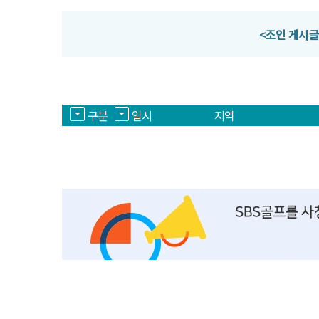
<조인 게시글
구분
일시
지역