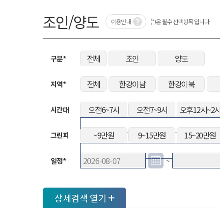
조인/양도
이용안내
(*)은 필수 선택항목 입니다.
전체
조인
양도
구분*
전체
한강이남
한강이북
지역*
오전6~7시
오전7~9시
오후12시~2
시간대
~9만원
9~15만원
15~20만원
그린피
일정*
~
상세검색
열기