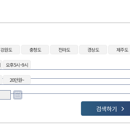
강원도
충청도
전라도
경상도
제주도
시
오후5시~9시
20만원~
검색하기