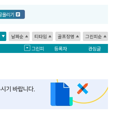
글올리기
순
날짜순
티타임
골프장명
그린피순
그린피
등록자
관심글